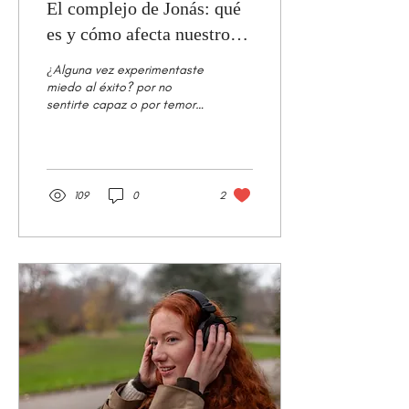
El complejo de Jonás: qué
es y cómo afecta nuestro
bienestar emocional
¿Alguna vez experimentaste
miedo al éxito? por no
sentirte capaz o por temor
al que dirán, a que la
sociedad y/o tu entorno
más cercano...
109
0
2