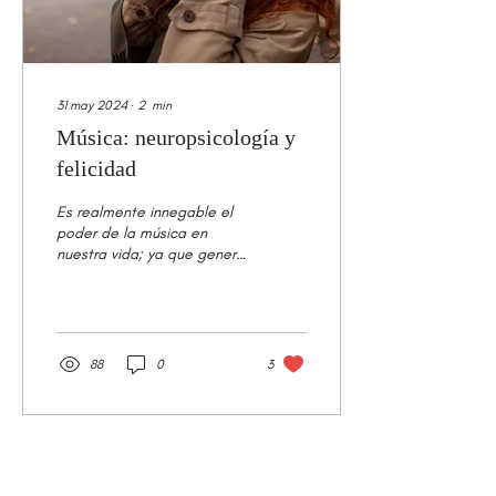
31 may 2024
∙
2
min
Música: neuropsicología y
felicidad
Es realmente innegable el
poder de la música en
nuestra vida; ya que genera
un claro impacto a nivel
físico, cerebral,
emocional,...
88
0
3