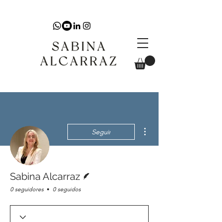
Más acciones
Seguir
Escritor
Sabina Alcarraz
0 seguidores
0 seguidos