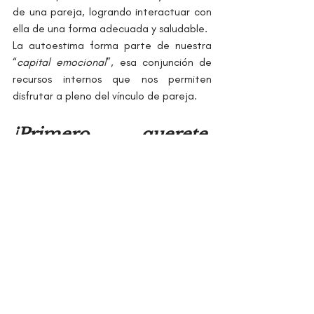
de una pareja, logrando interactuar con 
ella de una forma adecuada y saludable.
La autoestima forma parte de nuestra 
“
capital emocional
”, esa conjunción de 
recursos internos que nos permiten 
disfrutar a pleno del vínculo de pareja.
¡Primero querete, 
cuídate, mímate, 
respetate, confiá en tí y 
en tu potencial, para 
luego compartir toda 
tu riqueza emocional 
con un otro!