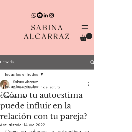
Entrada
Todas las entradas
Sabina Alcarraz
Todas las entradas
27 nov 2022
2 min de lectura
¿Cómo tu autoestima
Autoestima
puede influir en la
relación con tu pareja?
Actualizado:
14 dic 2022
Como ya sabemos la autoestima se 