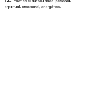
 Practica el autocuidado: personal, 
espiritual, emocional, energético.
13.
 Focalizate en tu progreso y en tu 
propio proceso
14.
 La comparación debe ser contigo 
mismo: ¿desde dónde partiste y qué has 
logrado?
15.
 Controla tu pensamiento y 
asegúrate de que sea positivo y 
optimista
16. 
No procrastines; el dejar para 
mañana lo que puedes realzar hoy , 
terminará generando ansiedad, estrés y 
preocupación.