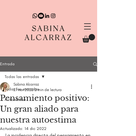
Entrada
Todas las entradas
Sabina Alcarraz
Todas las entradas
27 nov 2022
2 min de lectura
Pensamiento positivo:
Autoestima
Un gran aliado para
nuestra autoestima
Actualizado:
14 dic 2022
La incidencia directa del pensamiento en 