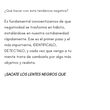
¿Qué hacer con esta tendencia negativa?
Es fundamental concientizarnos de que 
negatividad se trasforma en hábito, 
instalándose en nuestra cotidianeidad 
rápidamente. Ese es el primer paso y el 
más importante, IDENTIFICALO, 
DETECTALO, y cada vez que venga a tu 
mente trata de cambiarlo por algo más 
objetivo y realista.
¡
SACATE LOS LENTES NEGROS QUE 
ESTAN TIÑIENDO TU PENSAMIENTO Y TU 
VIDA!
Hemos hecho un recorrido en relación a 
la importancia de la autoestima en 
todos los ámbitos de nuestra vida. Si te 